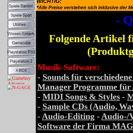
WICHTIG:
*
Alle Preise verstehen sich inklusive der 
- 
Folgende Artikel f
(Produktg
Musik-Software:
-
Sounds für verschiedene
Manager Programme für 
-
MIDI Songs & Styles
-
M
-
Sample CDs (Audio, Wave,
-
Audio-Editing
-
Audio-/V
Software der Firma MAGIX