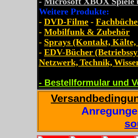
-
Microsoft XBOX Spiele
Weitere Produkte:
-
DVD-Filme
-
Fachbücher
-
Mobilfunk & Zubehör
-
Sprays (Kontakt, Kälte, 
-
EDV-Bücher (Betriebssy
Netzwerk, Technik, Wissen
- Bestellformular und
Versandbedingu
Anregungen,
so