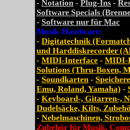
-
Notation
-
Plug-Ins
-
Res
Software Specials (Brenne
-
Software nur für Mac
Musik-Hardware:
-
Digitatechnik (Formatch
und Harddiskrecorder (Ak
-
MIDI-Interface
-
MIDI-K
Solutions (Thru-Boxen, Me
-
Soundkarten
-
Speicher
Emu, Roland, Yamaha)
-
-
Keyboard-, Gitarren-, 
Dudelsäcke, Kilts, Zubeh
-
Nebelmaschinen, Strobosk
Zubehör für Musik, Comp