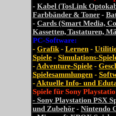
-
Kabel (TosLink Optokabe
Farbbänder & Toner
-
Bat
-
Cards (Smart Media, Com
Kassetten, Tastaturen, Mäu
PC-Software:
-
Grafik
-
Lernen
-
Utiliti
Spiele
-
Simulations-Spiel
-
Adventure-Spiele
-
Gesch
Spielesammlungen
-
Soft
-
Aktuelle Info- und Edu
Spiele für Sony Playsta
- Sony Playstation PSX S
und Zubehör
-
Nintendo 