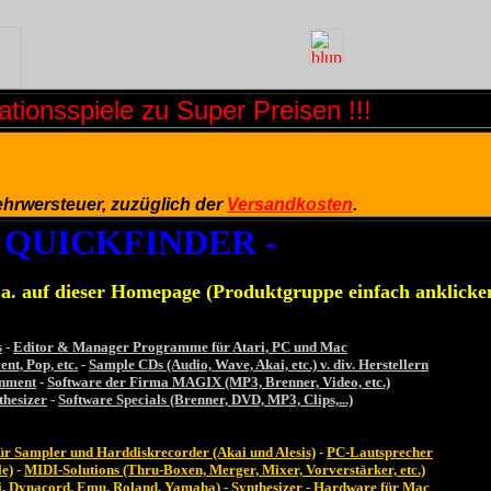
tionsspiele zu Super Preisen !!!
Mehrwersteuer, zuzüglich der
Versandkosten
.
- QUICKFINDER -
u.a. auf dieser Homepage (Produktgruppe einfach anklicke
s
-
Editor & Manager Programme für Atari, PC und Mac
nt, Pop, etc.
-
Sample CDs (Audio, Wave, Akai, etc.) v. div. Herstellern
nment
-
Software der Firma MAGIX (MP3, Brenner, Video, etc.)
thesizer
-
Software Specials (Brenner, DVD, MP3, Clips,...)
für Sampler und Harddiskrecorder (Akai und Alesis)
-
PC-Lautsprecher
e)
-
MIDI-Solutions (Thru-Boxen, Merger, Mixer, Vorverstärker, etc.)
i, Dynacord, Emu, Roland, Yamaha)
-
Synthesizer
-
Hardware für Mac