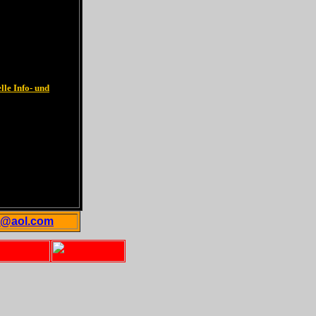
lle Info- und
1@aol.com