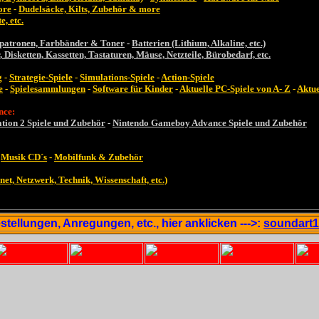
ore
-
Dudelsäcke, Kilts, Zubehör & more
, etc.
patronen, Farbbänder & Toner
-
Batterien (Lithium, Alkaline, etc.)
Disketten, Kassetten, Tastaturen, Mäuse, Netzteile, Bürobedarf, etc.
g
-
Strategie-Spiele
-
Simulations-Spiele
-
Action-Spiele
e
-
Spielesammlungen
-
Software für Kinder
-
Aktuelle PC-Spiele von A- Z
-
Aktue
nce:
ation 2 Spiele und Zubehör
-
Nintendo Gameboy Advance Spiele und Zubehör
-
Musik CD´s
-
Mobilfunk & Zubehör
t, Netzwerk, Technik, Wissenschaft, etc.)
stellungen, Anregungen, etc., hier anklicken --->:
soundart