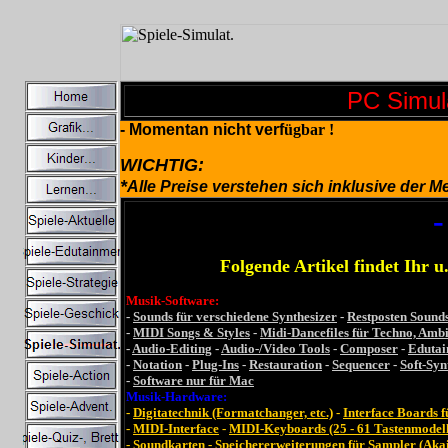
PC Simula
- Momentan nicht verf
ü
gbar !
WICHTIG:
*
Alle Preise verstehen sich inklusive der 
Folgende Artikel findet Ihr 
Musik-Software:
-
Sounds für verschiedene Synthesizer
-
Restposten Sound
-
MIDI Songs & Styles
-
Midi-Dancefiles für Techno, Ambie
-
Audio-Editing
-
Audio-/Video Tools
-
Composer
-
Edutai
-
Notation
-
Plug-Ins
-
Restauration
-
Sequencer
-
Soft-Syn
-
Software nur für Mac
Musik-Hardware:
-
Digitatechnik (Formatchanger, etc.)
-
Interface Boards 
-
MIDI-Interface
-
MIDI-Keyboards (25 - 61 Tastenmodell
-
Soundkarten
-
Speichererweiterungen für Sampler (Aka