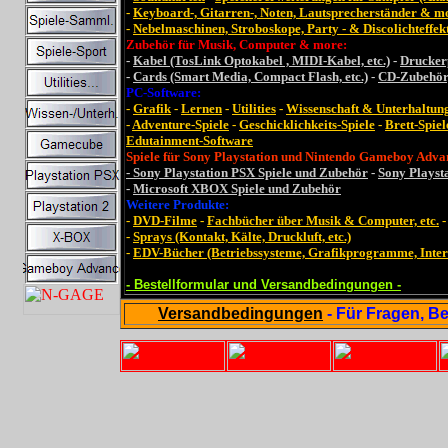
-
Keyboard-, Gitarren-, Noten, Lautsprecherständer & m
-
Nebelmaschinen, Stroboskope, Party - & Discolichteffekte
Zubehör für Musik, Computer & more:
-
Kabel (TosLink Optokabel , MIDI-Kabel, etc.)
-
Drucker
-
Cards (Smart Media, Compact Flash, etc.)
-
CD-Zubehör, 
PC-Software:
-
Grafik
-
Lernen
-
Utilities
-
Wissenschaft & Unterhaltun
-
Adventure-Spiele
-
Geschicklichkeits-Spiele
-
Brett-Spiel
Edutainment-Software
Spiele für Sony Playstation und Nintendo Gameboy Adva
- Sony Playstation PSX Spiele und Zubehör
-
Sony Playst
-
Microsoft XBOX Spiele und Zubehör
Weitere Produkte:
-
DVD-Filme
-
Fachbücher über Musik & Computer, etc.
-
Sprays (Kontakt, Kälte, Druckluft, etc.)
-
EDV-Bücher (Betriebssysteme, Grafikprogramme, Interne
- Bestellformular und Versandbedingungen -
Versandbedingungen
- Für Fragen, Be